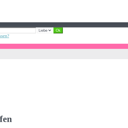
ssen?
fen