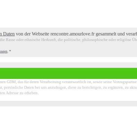
n Daten
von der Webseite rencontre.amourlove.fr gesammelt und verar
ie Rasse oder ethnische Herkunft, die politische, philosophische oder religiöse Ü
ungen
.
*
en GDM, das für deren Verarbeitung verantwortlich ist, sowie seine Vertragspartn
t, persönliche Daten bei uns anzufragen, diese zu berichtigen, zu ergänzen, zu akt
ten Adresse zu erheben.